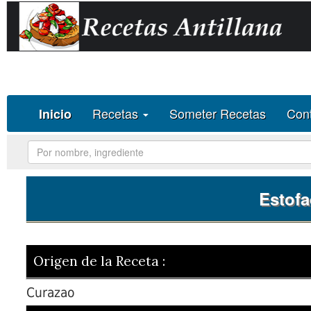
Deprecated
: Methods with the same name as their class will not be 
constructor in
/homepages/30/d596412734/htdocs/recetas-antill
Recetas
Someter Recetas
Con
Inicio
Estofa
Origen de la Receta :
Curazao