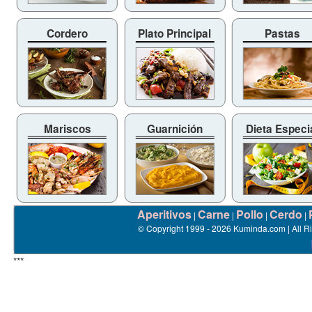
Cordero
Plato Principal
Pastas
Mariscos
Guarnición
Dieta Especi
Aperitivos
Carne
Pollo
Cerdo
|
|
|
|
© Copyright 1999 - 2026 Kuminda.com | All R
***